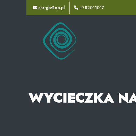
snrrgb@op.pl
+782011017
STOWARZYSZENIE
NA
RZECZ
ROZWOJU
GMINY
BRUDZEW
WYCIECZKA NA